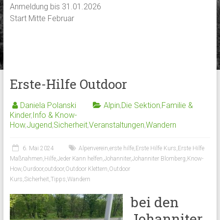
Anmeldung bis 31.01.2026
Start Mitte Februar
Erste-Hilfe Outdoor
Daniela Polanski
Alpin
,
Die Sektion
,
Familie &
Kinder
,
Info & Know-
How
,
Jugend
,
Sicherheit
,
Veranstaltungen
,
Wandern
6. Mai 2024
Alpenverein
,
erste hilfe
,
Erste Hilfe Kurs
,
Erste Hilfe
Maßnahmen
,
Hilfe
,
Jeder Kann helfen
,
Johanniter
,
Johanniter Blomberg
,
Know-
How
,
Ourdoor
,
outdoor
,
Outdoor Klettern
,
Outdoor
Kurs
,
Sicherheit
,
Tipps
,
Wandern
bei den
Johanniter