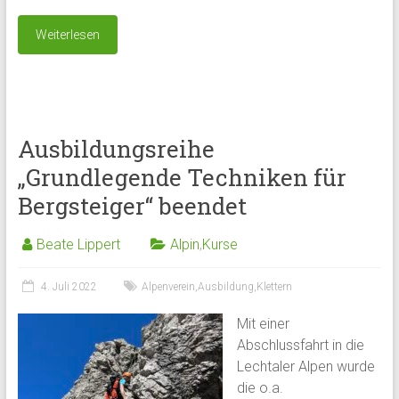
Weiterlesen
Ausbildungsreihe
„Grundlegende Techniken für
Bergsteiger“ beendet
Beate Lippert
Alpin
,
Kurse
4. Juli 2022
Alpenverein
,
Ausbildung
,
Klettern
Mit einer
Abschlussfahrt in die
Lechtaler Alpen wurde
die o.a.