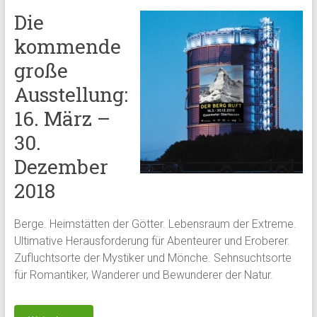
Die
kommende
große
Ausstellung:
16. März –
30.
Dezember
2018
Berge. Heimstätten der Götter. Lebensraum der Extreme.
Ultimative Herausforderung für Abenteurer und Eroberer.
Zufluchtsorte der Mystiker und Mönche. Sehnsuchtsorte
für Romantiker, Wanderer und Bewunderer der Natur.