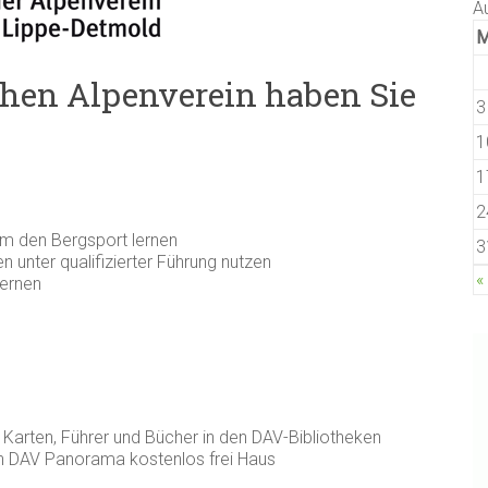
A
chen Alpenverein haben Sie
3
1
1
2
um den Bergsport lernen
3
 unter qualifizierter Führung nutzen
«
lernen
f Karten, Führer und Bücher in den DAV-Bibliotheken
n DAV Panorama kostenlos frei Haus