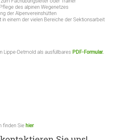
ng zum Fachübungsleiter oder Trainer
r Pflege des alpinen Wegenetzes
tung der Alpenvereinshütten
in einem der vielen Bereiche der Sektionsarbeit
n Lippe-Detmold als ausfüllbares
PDF-Formular.
en finden Sie
hier
kontaktieren Sie uns!