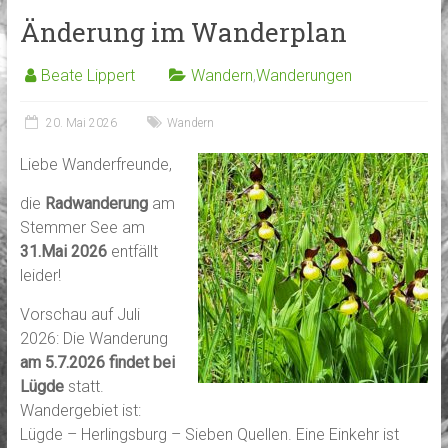
Änderung im Wanderplan
Beate Lippert
Wandern
,
Wanderungen
20. Mai 2026
Wandern
Liebe Wanderfreunde,
die
Radwanderung
am
Stemmer See am
31.Mai 2026
entfällt
leider!
Vorschau auf Juli
2026: Die Wanderung
am 5.7.2026 findet bei
Lügde
statt.
Wandergebiet ist:
Lügde – Herlingsburg – Sieben Quellen. Eine Einkehr ist