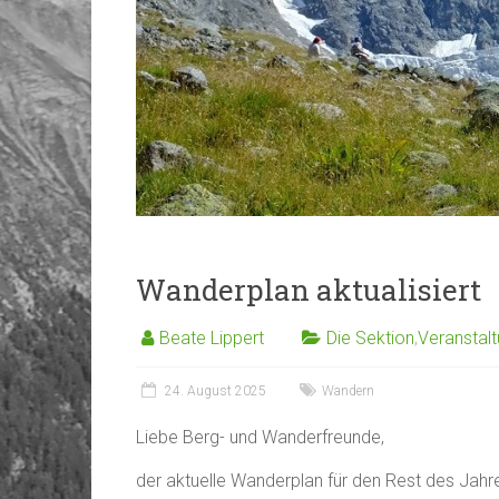
Wanderplan aktualisiert
Beate Lippert
Die Sektion
,
Veranstal
24. August 2025
Wandern
Liebe Berg- und Wanderfreunde,
der aktuelle Wanderplan für den Rest des Jahr