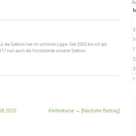
A
3
1
ür die Sektion hier im schönen Lippe. Seit 2002 bin ich als
1
2017 nun auch die Vorsitzende unserer Sektion.
2
3
«
08.2025
Kletterkurse
→ [Nächster Beitrag]