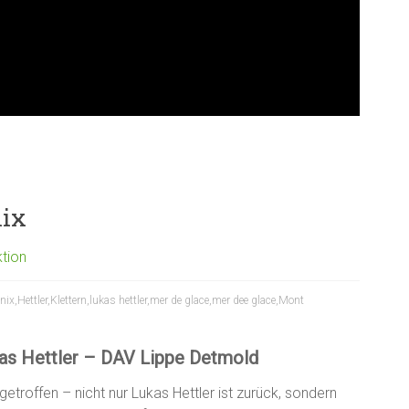
ix
ktion
nix
,
Hettler
,
Klettern
,
lukas hettler
,
mer de glace
,
mer dee glace
,
Mont
as Hettler – DAV Lippe Detmold
getroffen – nicht nur Lukas Hettler ist zurück, sondern