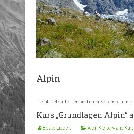
Alpin
Die aktuellen Touren sind unter Veranstaltungen 
Kurs „Grundlagen Alpin“ a
Beate Lippert
Alpin
,
Kletterwand
,
Kurs