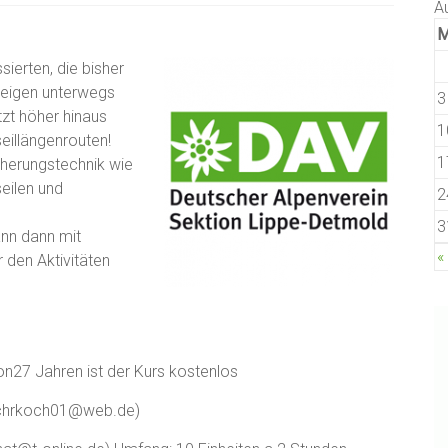
A
sierten, die bisher
teigen unterwegs
3
zt höher hinaus
1
eillängenrouten!
1
cherungstechnik wie
eilen und
2
3
ann dann mit
«
 den Aktivitäten
von27 Jahren ist der Kurs kostenlos
n (chrkoch01@web.de)