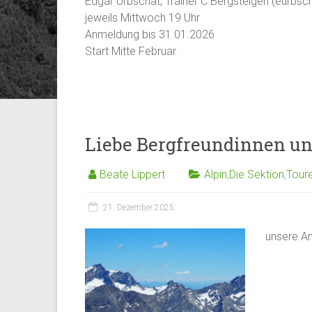
Edgar Urbschat, Trainer C Bergsteigen (eurbsc
jeweils Mittwoch 19 Uhr
Anmeldung bis 31.01.2026
Start Mitte Februar
Liebe Bergfreundinnen un
Beate Lippert
Alpin
,
Die Sektion
,
Tour
21. Dezember 2025
unsere An