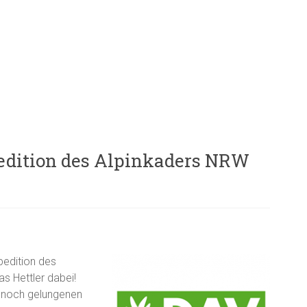
pedition des Alpinkaders NRW
pedition des
s Hettler dabei!
h noch gelungenen