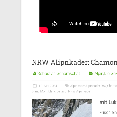
NRW Alipnkader: Chamon
Sebastian Schamschat
Alpin
,
Die Se
10. Mai 2024
Alpinkader
,
Alpinkader DAV
,
Chamo
blanc
,
Mont blanc de tacul
,
NRW Alpinkader
mit Luk
Frisch ein