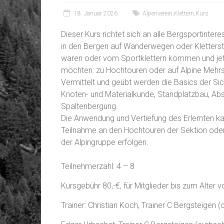
18. Januar 2026
Alpenverein
,
Klettern
,
Kurs
Dieser Kurs richtet sich an alle Bergsportinteres
in den Bergen auf Wanderwegen oder Kletters
waren oder vom Sportklettern kommen und jet
möchten: zu Hochtouren oder auf Alpine Mehrs
Vermittelt und geübt werden die Basics der Si
Knoten- und Materialkunde, Standplatzbau, Abs
Spaltenbergung.
Die Anwendung und Vertiefung des Erlernten k
Teilnahme an den Hochtouren der Sektion oder
der Alpingruppe erfolgen.
Teilnehmerzahl: 4 – 8
Kursgebühr 80,-€, für Mitglieder bis zum Alter 
Trainer: Christian Koch, Trainer C Bergsteige