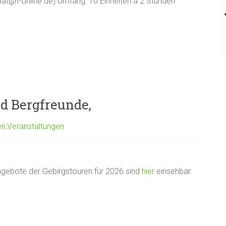
hat@t-online.de) Umfang: 10 Einheiten a 2 Stunden
d Bergfreunde,
en
,
Veranstaltungen
gebote der Gebirgstouren für 2026 sind
hier
einsehbar.