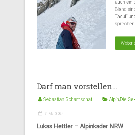
auch ein 
Blanc sin
Tacul“ un
sprechen
Weiterl
Darf man vorstellen…
Sebastian Schamschat
Alpin
,
Die Se
7. Mai 2024
Lukas Hettler – Alpinkader NRW