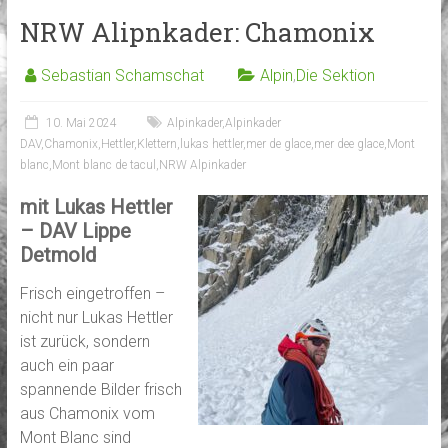
NRW Alipnkader: Chamonix
Sebastian Schamschat
Alpin
,
Die Sektion
10. Mai 2024
Alpinkader
,
Alpinkader
DAV
,
Chamonix
,
Hettler
,
Klettern
,
lukas hettler
,
mer de glace
,
mer dee glace
,
Mont
blanc
,
Mont blanc de tacul
,
NRW Alpinkader
mit Lukas Hettler
– DAV Lippe
Detmold
Frisch eingetroffen –
nicht nur Lukas Hettler
ist zurück, sondern
auch ein paar
spannende Bilder frisch
aus Chamonix vom
Mont Blanc sind