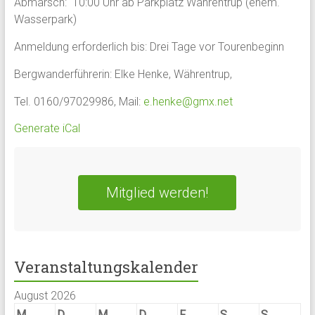
Abmarsch: 10:00 Uhr ab Parkplatz Währentrup (ehem.
Wasserpark)
Anmeldung erforderlich bis: Drei Tage vor Tourenbeginn
Bergwanderführerin: Elke Henke, Währentrup,
Tel. 0160/97029986, Mail:
e.henke@gmx.net
Generate iCal
Mitglied werden!
Veranstaltungskalender
August 2026
M
D
M
D
F
S
S