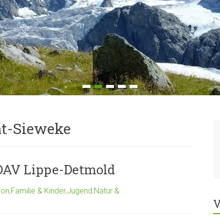
t-Sieweke
AV Lippe-Detmold
ion
,
Familie & Kinder
,
Jugend
,
Natur &
V