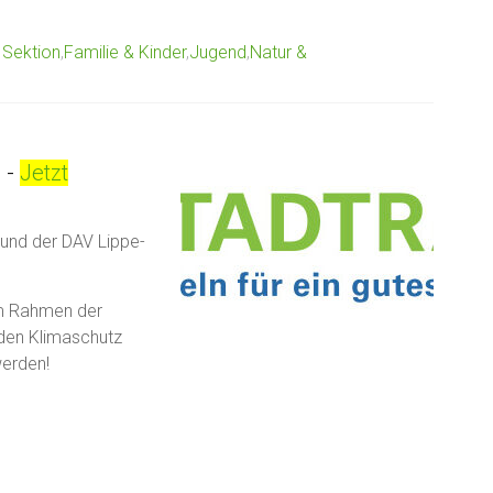
 Sektion
,
Familie & Kinder
,
Jugend
,
Natur &
-
Jetzt
 und der DAV Lippe-
m Rahmen der
den Klimaschutz
werden!