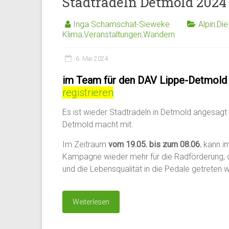
Stadtradeln Detmold 2024
Inga Schamschat-Sieweke
Alpin
,
Die
Klima
,
Veranstaltungen
,
Wandern
6. Mai 2024
im Team für den DAV Lippe-Detmold
registrieren
Es ist wieder Stadtradeln in Detmold angesagt
Detmold macht mit.
Im Zeitraum
vom 19.05. bis zum 08.06.
kann i
Kampagne wieder mehr für die Radförderung, 
und die Lebensqualität in die Pedale getreten 
Weiterlesen