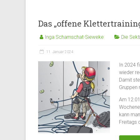
Das „offene Klettertraini
Inga Schamschat-Sieweke
Die Sekt
11. Januar 2024
In 2024 f
wieder re
Damit ste
Gruppen 
Am 12.01.
Wochenen
kann man
Freitags 