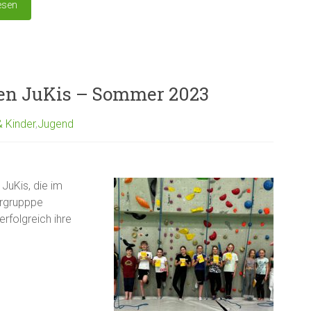
esen
den JuKis – Sommer 2023
& Kinder
,
Jugend
JuKis, die im
ergrupppe
rfolgreich ihre