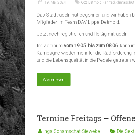
19. Mai 2024
Co2
,
Detmold
,
Fahrrad
,
Klimaschut
Das Stadtradeln hat begonnen und wir haben bi
Mitglieder im Team DAV Lippe-Detmold.
Jetzt noch registreiren und fleißig mitradeln!
Im Zeitraum
vom 19.05. bis zum 08.06.
kann i
Kampagne wieder mehr für die Radförderung, 
und die Lebensqualität in die Pedale getreten 
Weiterlesen
Termine Freitags – Offene
Inga Schamschat-Sieweke
Die Sekt