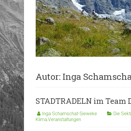
Autor:
Inga Schamscha
STADTRADELN im Team D
Inga Schamschat-Sieweke
Die Sekt
Klima
,
Veranstaltungen