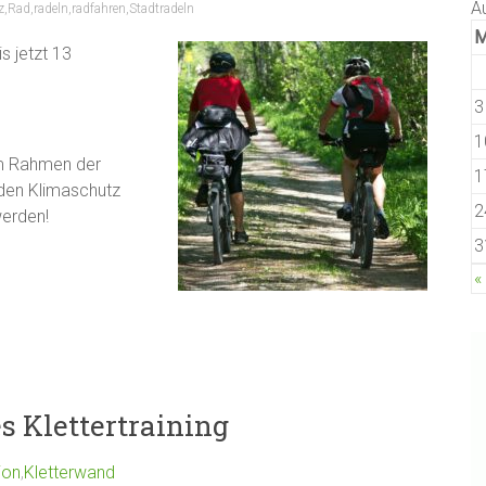
A
z
,
Rad
,
radeln
,
radfahren
,
Stadtradeln
s jetzt 13
3
1
m Rahmen der
1
den Klimaschutz
2
werden!
3
«
s Klettertraining
ion
,
Kletterwand