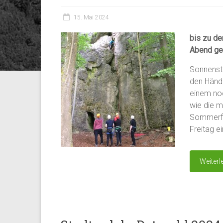
15. Mai 2024
bis zu de
Abend ge
Sonnenstr
den Hände
einem noc
wie die m
Sommerfer
Freitag ei
Weiterl