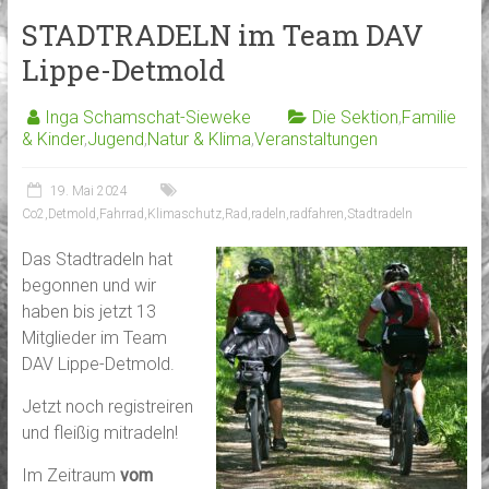
STADTRADELN im Team DAV
Lippe-Detmold
Inga Schamschat-Sieweke
Die Sektion
,
Familie
& Kinder
,
Jugend
,
Natur & Klima
,
Veranstaltungen
19. Mai 2024
Co2
,
Detmold
,
Fahrrad
,
Klimaschutz
,
Rad
,
radeln
,
radfahren
,
Stadtradeln
Das Stadtradeln hat
begonnen und wir
haben bis jetzt 13
Mitglieder im Team
DAV Lippe-Detmold.
Jetzt noch registreiren
und fleißig mitradeln!
Im Zeitraum
vom