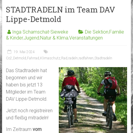
STADTRADELN im Team DAV
Lippe-Detmold
Inga Schamschat-Sieweke
Die Sektion
,
Familie
& Kinder
,
Jugend
,
Natur & Klima
,
Veranstaltungen
19. Mai 2024
Co2
,
Detmold
,
Fahrrad
,
Klimaschutz
,
Rad
,
radeln
,
radfahren
,
Stadtradeln
Das Stadtradeln hat
begonnen und wir
haben bis jetzt 13
Mitglieder im Team
DAV Lippe-Detmold.
Jetzt noch registreiren
und fleißig mitradeln!
Im Zeitraum
vom