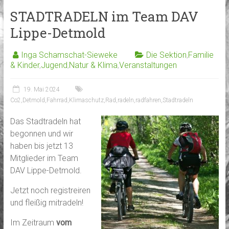
STADTRADELN im Team DAV
Lippe-Detmold
Inga Schamschat-Sieweke
Die Sektion
,
Familie
& Kinder
,
Jugend
,
Natur & Klima
,
Veranstaltungen
19. Mai 2024
Co2
,
Detmold
,
Fahrrad
,
Klimaschutz
,
Rad
,
radeln
,
radfahren
,
Stadtradeln
Das Stadtradeln hat
begonnen und wir
haben bis jetzt 13
Mitglieder im Team
DAV Lippe-Detmold.
Jetzt noch registreiren
und fleißig mitradeln!
Im Zeitraum
vom