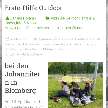
Erste-Hilfe Outdoor
Daniela Polanski
Alpin
,
Die Sektion
,
Familie &
Kinder
,
Info & Know-
How
,
Jugend
,
Sicherheit
,
Veranstaltungen
,
Wandern
6. Mai 2024
Alpenverein
,
erste hilfe
,
Erste Hilfe Kurs
,
Erste Hilfe
Maßnahmen
,
Hilfe
,
Jeder Kann helfen
,
Johanniter
,
Johanniter Blomberg
,
Know-
How
,
Ourdoor
,
outdoor
,
Outdoor Klettern
,
Outdoor
Kurs
,
Sicherheit
,
Tipps
,
Wandern
bei den
Johanniter
n in
Blomberg
Am 13. April hatten die
Gruppenleiter und auch