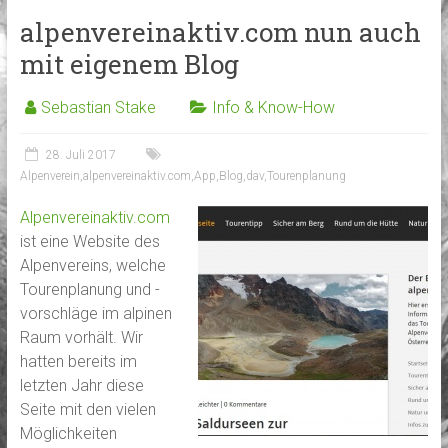
alpenvereinaktiv.com nun auch
mit eigenem Blog
Sebastian Stake
Info & Know-How
28. Juli 2017
Alpenverein
,
alpenvereinaktiv.com
,
App
,
Blog
,
dav
,
Tourenplanung
Alpenvereinaktiv.com
ist eine Website des
Alpenvereins, welche
Tourenplanung und -
vorschläge im alpinen
Raum vorhält. Wir
hatten bereits im
letzten Jahr diese
Seite mit den vielen
Möglichkeiten