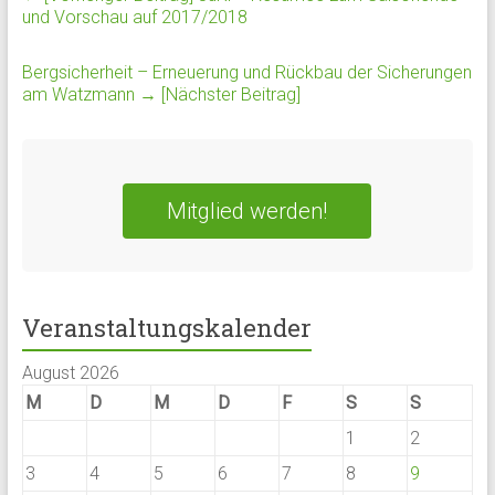
und Vorschau auf 2017/2018
Bergsicherheit – Erneuerung und Rückbau der Sicherungen
am Watzmann
→ [Nächster Beitrag]
Mitglied werden!
Veranstaltungskalender
August 2026
M
D
M
D
F
S
S
1
2
3
4
5
6
7
8
9