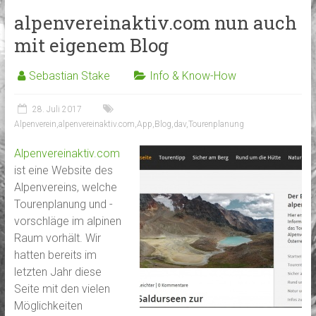
alpenvereinaktiv.com nun auch
mit eigenem Blog
Sebastian Stake
Info & Know-How
28. Juli 2017
Alpenverein
,
alpenvereinaktiv.com
,
App
,
Blog
,
dav
,
Tourenplanung
Alpenvereinaktiv.com
ist eine Website des
Alpenvereins, welche
Tourenplanung und -
vorschläge im alpinen
Raum vorhält. Wir
hatten bereits im
letzten Jahr diese
Seite mit den vielen
Möglichkeiten