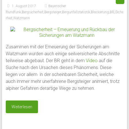
1. August 2017
Bayerischer
Rundfunk
,
Bergsicherheit
,
Bergsteiger
,
Bergunfallstatistik
,
Blockierung
,
BR
,
Siche
rheit
,
Watzmann
Zusammen mit der Erneuerung der Sicherungen am
Watzmann wurden auch einige seilversicherte Abschnitte
teilweise abgebaut. Der BR geht in dem
Video
auf die
Suche nach den Ursachen dieses Phänomens. Diese
liegen vor allem in der scheinbaren Sicherheit, welche
auch immer mehr unerfahrene Bergsteiger animiert, trotz
alpiner Gefahren derartige Wege zu nehmen.
Weiterlesen