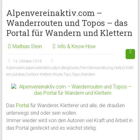
Alpenvereinaktiv.com –
Wanderrouten und Topos – das
Portal für Wandern und Klettern
Mathias Stein
Info & Know-How
13. Oktober 2016
Alpenverein
,
alpenvereinaktiv
,
alpin
,
Bergtouren
,
Familienwanderung
,
Herbst
,
Klett
ern
,
outdoor
,
Outdoor Klettern
,
Route
,
Tips
,
Topo
,
Wandern
Das
Portal
für Wanderer, Kletterer und alle, die draußen
unterwegs sind oder sein wollen.
Immer wieder wird von den Autoren viel Kraft und Arbeit in
das Portal gesteckt und es wächst stetig.