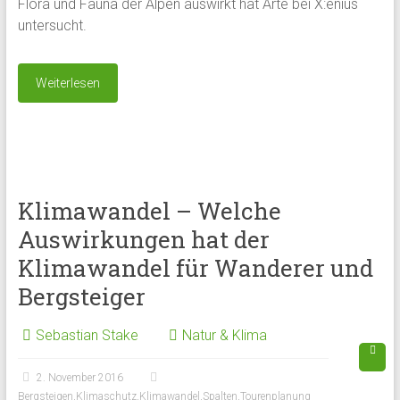
Flora und Fauna der Alpen auswirkt hat Arte bei X:enius
untersucht.
Weiterlesen
Klimawandel – Welche
Auswirkungen hat der
Klimawandel für Wanderer und
Bergsteiger
Sebastian Stake
Natur & Klima
2. November 2016
Bergsteigen
,
Klimaschutz
,
Klimawandel
,
Spalten
,
Tourenplanung