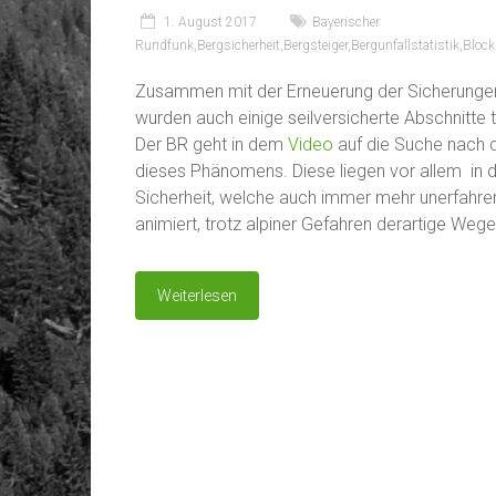
1. August 2017
Bayerischer
Rundfunk
,
Bergsicherheit
,
Bergsteiger
,
Bergunfallstatistik
,
Block
Zusammen mit der Erneuerung der Sicherun
wurden auch einige seilversicherte Abschnitte 
Der BR geht in dem
Video
auf die Suche nach 
dieses Phänomens. Diese liegen vor allem in 
Sicherheit, welche auch immer mehr unerfahre
animiert, trotz alpiner Gefahren derartige Weg
Weiterlesen