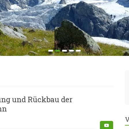
ung und Rückbau der
nn
V