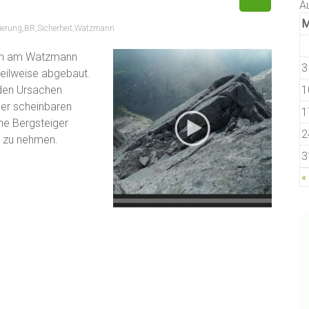
A
ierung
,
BR
,
Sicherheit
,
Watzmann
gen am Watzmann
3
teilweise abgebaut.
den Ursachen
1
der scheinbaren
1
ne Bergsteiger
2
e zu nehmen.
3
«