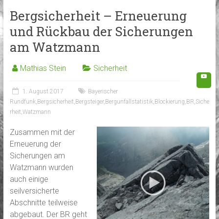
Bergsicherheit – Erneuerung
und Rückbau der Sicherungen
am Watzmann
Mathias Stein
Sicherheit
1. August 2017
Bayerischer
Rundfunk
,
Bergsicherheit
,
Bergsteiger
,
Bergunfallstatistik
,
Blockierung
,
BR
,
Siche
rheit
,
Watzmann
Zusammen mit der
Erneuerung der
Sicherungen am
Watzmann wurden
auch einige
seilversicherte
Abschnitte teilweise
abgebaut. Der BR geht