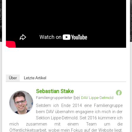
Über
Letzte Artikel
Sebastian Stake
bei
Familiengruppenleiter
DAV Lippe-Detmold
Seitdem ich Ende 2014 eine Familiengruppe
beim DAV übernahm engagiere ich mich in der
Sektion Lippe-Detmold. Seit 2016 kümmere ich
mich zusammen mit einem Team um die
Öffentlichkeitsarbeit, wobei mein Fokus auf der Website liegt.