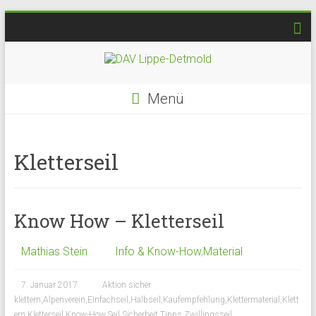
Menü
Kletterseil
Know How – Kletterseil
Mathias Stein
Info & Know-How
,
Material
7. Januar 2017
Aktion sicher
klettern
,
Alpenverein
,
EInfachseil
,
Halbseil
,
Kaufempfehlung
,
Klettermaterial
,
Klett
ern
,
Kletterseil
,
Know-How
,
Seil
,
Sicherheit
,
Tipps
,
Zwillingsseil