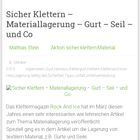
Sicher Klettern –
Materiallagerung – Gurt – Seil –
und Co
Mathias Stein
Aktion sicher klettern
,
Material
8. Oktober
2016
Alpenverein
,
Gurt
,
Harness
,
Klettergurt
,
Klettern
,
Kletterseil
,
Know-
How
,
Lagerung
,
Safety
,
Seil
,
Sicherheit
,
Tipps
,
Unfall
,
Unfallvermeidung
Das Klettermagazin
Rock And Ice
hat im März diesen
Jahres einen sehr interessanten wie lehrreichen Artikel
zum Thema Materiallagerung veröffentlicht.
Speziell ging es in dem Artikel um die Lagerung von
textilem Material, z.B. Gurte und Seile.