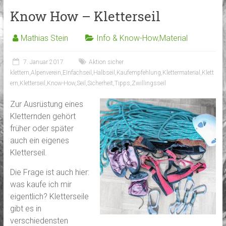
Know How – Kletterseil
Mathias Stein
Info & Know-How
,
Material
7. Januar 2017
Aktion sicher
klettern
,
Alpenverein
,
EInfachseil
,
Halbseil
,
Kaufempfehlung
,
Klettermaterial
,
Klett
ern
,
Kletterseil
,
Know-How
,
Seil
,
Sicherheit
,
Tipps
,
Zwillingsseil
Zur Ausrüstung eines
Kletternden gehört
früher oder später
auch ein eigenes
Kletterseil.
Die Frage ist auch hier:
was kaufe ich mir
eigentlich? Kletterseile
gibt es in
verschiedensten