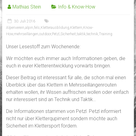
Mathias Stein
Info & Know-How
30. Juli 2016
Alpenverein
,
alpin
,
fels
,
Kletterausblidung
,
Klettern
,
Know-
How
,
mehrseillängen
,
outdoor
,
Petzl
,
Sicherheit
,
taktik
,
technik
,
Training
Unser Lesestoff zum Wochenende:
Wir möchten euch immer auch Informationen geben, die
euch in eurer Kletterentwicklung vorwärts bringen.
Dieser Beitrag ist interessant für alle, die schon mal einen
Überblick über das Klettern in Mehrsseillängenrouten
erhalten wollen, ihr Wissen auffrischen wollen oder einfach
nur interessiert sind an Technik und Taktik…
Die Informationen stammen von Petzl. Petzl informiert
nicht nur über Kletterqupiment sondern möchte auch
Sicherheit im Klettersport fördern.