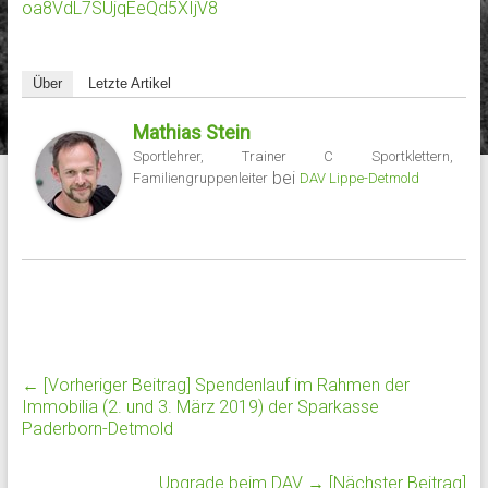
oa8VdL7SUjqEeQd5XIjV8
Über
Letzte Artikel
Mathias Stein
Sportlehrer, Trainer C Sportklettern,
bei
Familiengruppenleiter
DAV Lippe-Detmold
← [Vorheriger Beitrag]
Spendenlauf im Rahmen der
Immobilia (2. und 3. März 2019) der Sparkasse
Paderborn-Detmold
Upgrade beim DAV
→ [Nächster Beitrag]