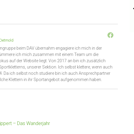
Detmold
engruppe beim DAV übernahm engagiere ich mich in der
6 kümmere ich mich zusammen mit einem Team um die
okus auf der Website liegt. Von 2017 an bin ich zusätzlich
portkletterns, unserer Sektion. Ich selbst klettere, wenn auch
4. Da ich selbst noch studiere bin ich auch Ansprechpartner
lche Klettern in ihr Sportangebot aufgenommen haben.
ippert – Das Wanderjahr