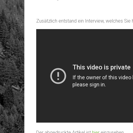
Zusätzlich entstand ein Interview, welches Sie
Der abgedruckte Artikel ist
hier
einzusehen.