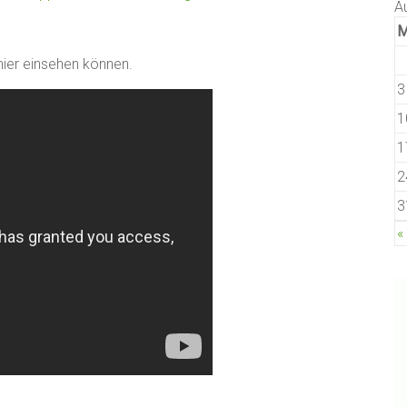
A
 hier einsehen können.
3
1
1
2
3
«