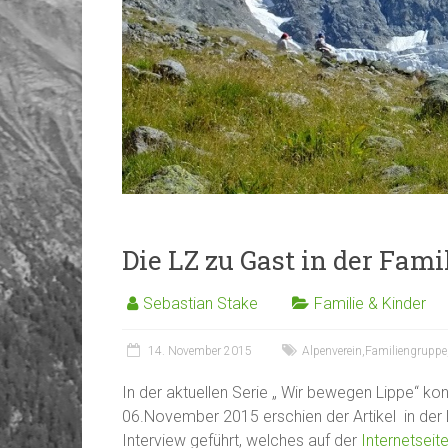
Die LZ zu Gast in der Fam
Sebastian Stake
Familie & Kinder
14. November 2015
Alpenverein
,
Familiengruppe
In der aktuellen Serie „ Wir bewegen Lippe“ ko
06.November 2015 erschien der Artikel in der 
Interview geführt, welches auf der
Internetseit