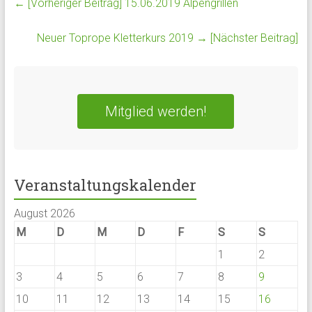
← [Vorheriger Beitrag]
15.06.2019 Alpengrillen
Neuer Toprope Kletterkurs 2019
→ [Nächster Beitrag]
Mitglied werden!
Veranstaltungskalender
August 2026
M
D
M
D
F
S
S
1
2
3
4
5
6
7
8
9
10
11
12
13
14
15
16