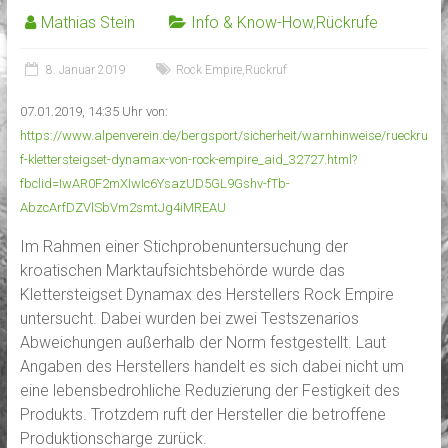
Mathias Stein
Info & Know-How
,
Rückrufe
8. Januar 2019
Rock Empire
,
Rückruf
07.01.2019, 14:35 Uhr von:
https://www.alpenverein.de/bergsport/sicherheit/warnhinweise/rueckru
f-klettersteigset-dynamax-von-rock-empire_aid_32727.html?
fbclid=IwAR0F2mXIwIc6YsazUD5GL9Gshv-fTb-
AbzcArfDZVlSbVm2smtJg4iMREAU
Im Rahmen einer Stichprobenuntersuchung der
kroatischen Marktaufsichtsbehörde wurde das
Klettersteigset Dynamax des Herstellers Rock Empire
untersucht. Dabei wurden bei zwei Testszenarios
Abweichungen außerhalb der Norm festgestellt. Laut
Angaben des Herstellers handelt es sich dabei nicht um
eine lebensbedrohliche Reduzierung der Festigkeit des
Produkts. Trotzdem ruft der Hersteller die betroffene
Produktionscharge zurück.