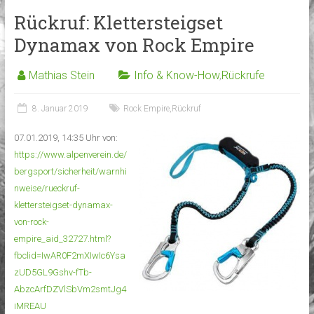
Rückruf: Klettersteigset
Dynamax von Rock Empire
Mathias Stein
Info & Know-How
,
Rückrufe
8. Januar 2019
Rock Empire
,
Rückruf
07.01.2019, 14:35 Uhr von:
https://www.alpenverein.de/
bergsport/sicherheit/warnhi
nweise/rueckruf-
klettersteigset-dynamax-
von-rock-
empire_aid_32727.html?
fbclid=IwAR0F2mXIwIc6Ysa
zUD5GL9Gshv-fTb-
AbzcArfDZVlSbVm2smtJg4
iMREAU