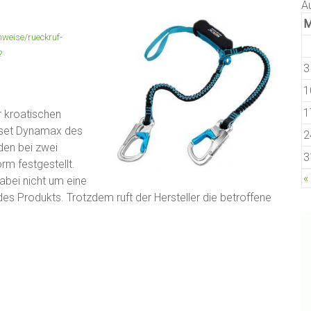
A
nweise/rueckruf-
?
3
1
1
 kroatischen
gset Dynamax des
2
den bei zwei
3
m festgestellt.
«
abei nicht um eine
es Produkts. Trotzdem ruft der Hersteller die betroffene