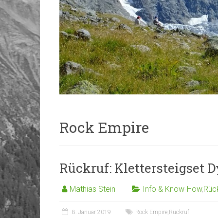
Rock Empire
Rückruf: Klettersteigset
Mathias Stein
Info & Know-How
,
Rüc
8. Januar 2019
Rock Empire
,
Rückruf