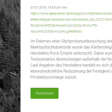
07.01.2019, 14:35 Uhr von:
https://www.alpenverein.de/bergsport/sicherheit/warnhi
klettersteigset-dynamax-von-rock-empire_aid_32727.html
fbclid=IwAR0F2mXIwIc6YsazUD5GL9Gshv-fTb-
AbzcArfDZVlSbVm2smtJg4iMREAU
Im Rahmen einer Stichprobenuntersuchung der
Marktaufsichtsbehörde wurde das Kletterstei
Herstellers Rock Empire untersucht. Dabei wur
Testszenarios Abweichungen außerhalb der Nor
Laut Angaben des Herstellers handelt es sich d
lebensbedrohliche Reduzierung der Festigkeit d
Produktionscharge zurück.
Weiterlesen