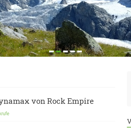
 Dynamax von Rock Empire
krufe
V