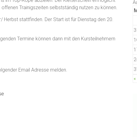
ins im Top-Rope abzielen. Der Kletterschein ermöglicht
A
 offenen Trainigszeiten selbstständig nutzen zu können.
erbst stattfinden. Der Start ist für Dienstag den 20.
3
lgenden Termine können dann mit den Kursteilnehmern
1
1
2
3
 folgender Email Adresse melden.
«
se