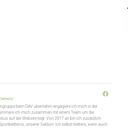
Detmold
engruppe beim DAV übernahm engagiere ich mich in der
6 kümmere ich mich zusammen mit einem Team um die
okus auf der Website liegt. Von 2017 an bin ich zusätzlich
portkletterns, unserer Sektion. Ich selbst klettere, wenn auch