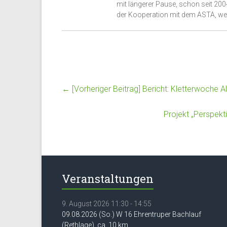
mit längerer Pause, schon seit 200
der Kooperation mit dem ASTA, we
← [Vorheriger Beitrag]
Bericht: Kletterwoche Al
Projekt „Perspekt
Veranstaltungen
9. August 2026 11:30 - 14:55
09.08.2026 (So.) W 16 Ehrentruper Bachlauf
(Rethlage), ca. 10 km