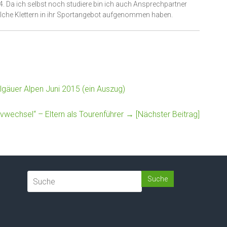
4. Da ich selbst noch studiere bin ich auch Ansprechpartner
lche Klettern in ihr Sportangebot aufgenommen haben.
lgäuer Alpen Juni 2015 (ein Auszug)
ivwechsel“ – Eltern als Tourenführer
→ [Nächster Beitrag]