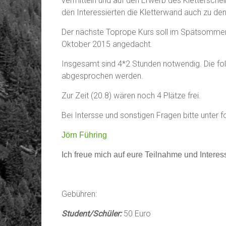
vermitteln und auf den Erwerb des Klettersche
den Interessierten die Kletterwand auch zu den
Der nächste Toprope Kurs soll im Spätsommer/ H
Oktober 2015 angedacht.
Insgesamt sind 4*2 Stunden notwendig. Die fo
abgesprochen werden.
Zur Zeit (20.8) wären noch 4 Plätze frei.
Bei Intersse und sonstigen Fragen bitte unter
Jörn Führing
Ich freue mich auf eure Teilnahme und Interes
Gebühren:
Student/Schüler:
50 Euro