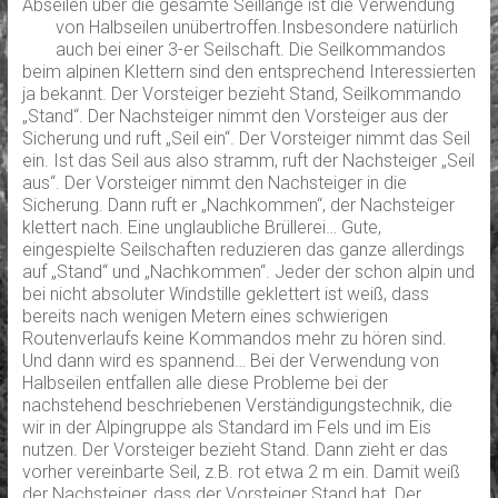
Abseilen über die gesamte Seillänge ist die Verwendung
von Halbseilen unübertroffen.
Insbesondere natürlich
auch bei einer 3-er Seilschaft. Die Seilkommandos
beim alpinen Klettern sind den entsprechend Interessierten
ja bekannt. Der Vorsteiger bezieht Stand, Seilkommando
„Stand“. Der Nachsteiger nimmt den Vorsteiger aus der
Sicherung und ruft „Seil ein“. Der Vorsteiger nimmt das Seil
ein. Ist das Seil aus also stramm, ruft der Nachsteiger „Seil
aus“. Der Vorsteiger nimmt den Nachsteiger in die
Sicherung. Dann ruft er „Nachkommen“, der Nachsteiger
klettert nach. Eine unglaubliche Brüllerei… Gute,
eingespielte Seilschaften reduzieren das ganze allerdings
auf „Stand“ und „Nachkommen“. Jeder der schon alpin und
bei nicht absoluter Windstille geklettert ist weiß, dass
bereits nach wenigen Metern eines schwierigen
Routenverlaufs keine Kommandos mehr zu hören sind.
Und dann wird es spannend… Bei der Verwendung von
Halbseilen entfallen alle diese Probleme bei der
nachstehend beschriebenen Verständigungstechnik, die
wir in der Alpingruppe als Standard im Fels und im Eis
nutzen. Der Vorsteiger bezieht Stand. Dann zieht er das
vorher vereinbarte Seil, z.B. rot etwa 2 m ein. Damit weiß
der Nachsteiger, dass der Vorsteiger Stand hat. Der