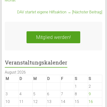
Monat
DAV startet eigene Hilfsaktion
→ [Nächster Beitrag]
Mitglied werden!
Veranstaltungskalender
August 2026
M
D
M
D
F
S
S
1
2
3
4
5
6
7
8
9
10
11
12
13
14
15
16