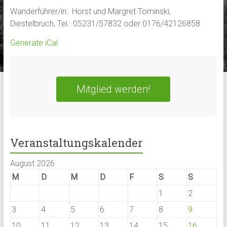
Wanderführer/in: Horst und Margret Tominski,
Diestelbruch, Tel.: 05231/57832 oder 0176/42126858
Generate iCal
Mitglied werden!
Veranstaltungskalender
August 2026
M
D
M
D
F
S
S
1
2
3
4
5
6
7
8
9
10
11
12
13
14
15
16