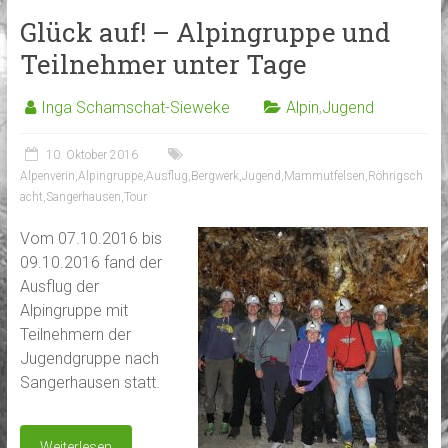
Glück auf! – Alpingruppe und
Teilnehmer unter Tage
Inga Schamschat-Sieweke
Alpin
,
Jugend
10. Oktober 2016
Alpenverin
,
Alpingruppe
,
Ausflug
,
Bergwerk
,
Jugend
,
Mammutfelsen
,
Röhrigsch
acht
,
Sangerhausen
,
Tour
Vom 07.10.2016 bis
09.10.2016 fand der
Ausflug der
Alpingruppe mit
Teilnehmern der
Jugendgruppe nach
Sangerhausen statt.
Weiterlesen