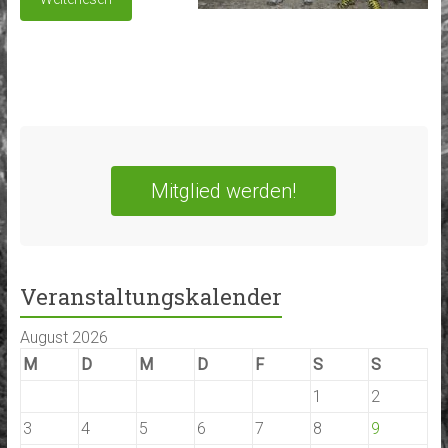
Mitglied werden!
Veranstaltungskalender
August 2026
M
D
M
D
F
S
S
1
2
3
4
5
6
7
8
9