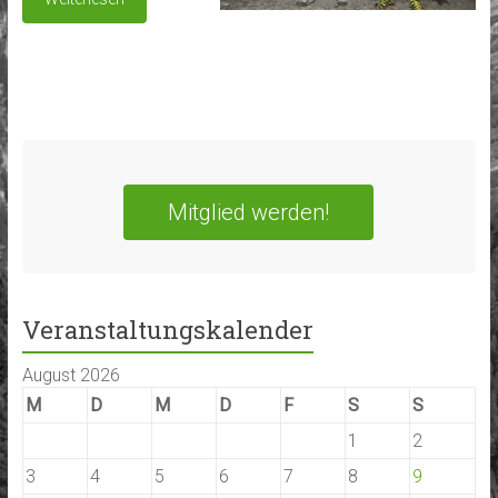
Mitglied werden!
Veranstaltungskalender
August 2026
M
D
M
D
F
S
S
1
2
3
4
5
6
7
8
9