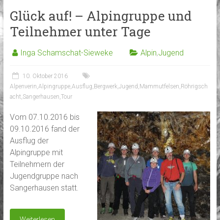
Glück auf! – Alpingruppe und
Teilnehmer unter Tage
Inga Schamschat-Sieweke
Alpin
,
Jugend
10. Oktober 2016
Alpenverin
,
Alpingruppe
,
Ausflug
,
Bergwerk
,
Jugend
,
Mammutfelsen
,
Röhrigsch
acht
,
Sangerhausen
,
Tour
Vom 07.10.2016 bis
09.10.2016 fand der
Ausflug der
Alpingruppe mit
Teilnehmern der
Jugendgruppe nach
Sangerhausen statt.
Weiterlesen