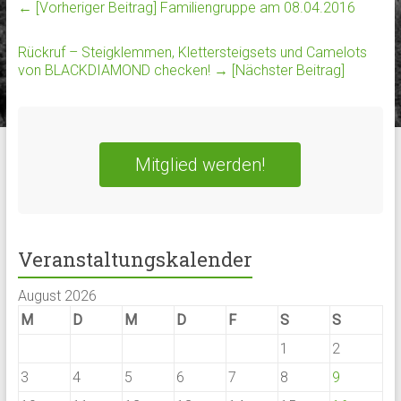
← [Vorheriger Beitrag]
Familiengruppe am 08.04.2016
Rückruf – Steigklemmen, Klettersteigsets und Camelots
von BLACKDIAMOND checken!
→ [Nächster Beitrag]
Mitglied werden!
Veranstaltungskalender
August 2026
M
D
M
D
F
S
S
1
2
3
4
5
6
7
8
9