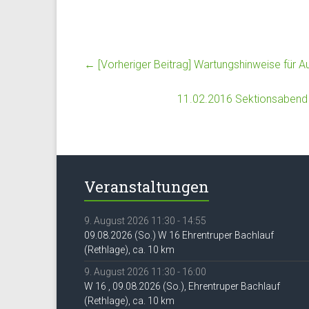
← [Vorheriger Beitrag]
Wartungshinweise für Au
11.02.2016 Sektionsabend
Veranstaltungen
9. August 2026 11:30 - 14:55
09.08.2026 (So.) W 16 Ehrentruper Bachlauf
(Rethlage), ca. 10 km
9. August 2026 11:30 - 16:00
W 16 , 09.08.2026 (So.), Ehrentruper Bachlauf
(Rethlage), ca. 10 km