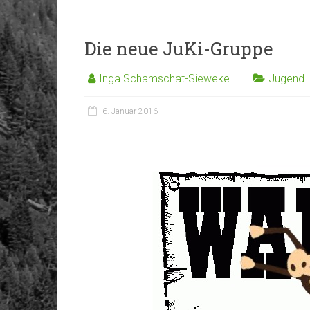
Die neue JuKi-Gruppe
Inga Schamschat-Sieweke
Jugend
6. Januar 2016