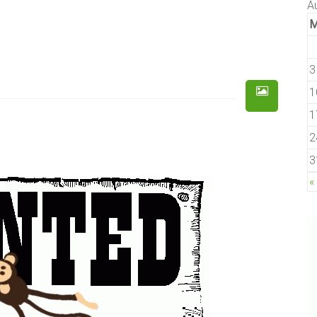
A
3
1
1
2
3
«