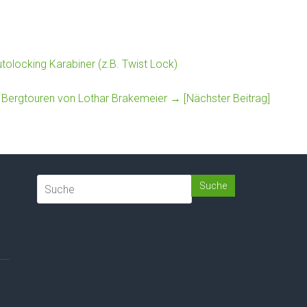
tolocking Karabiner (z.B. Twist Lock)
 Bergtouren von Lothar Brakemeier
→ [Nächster Beitrag]