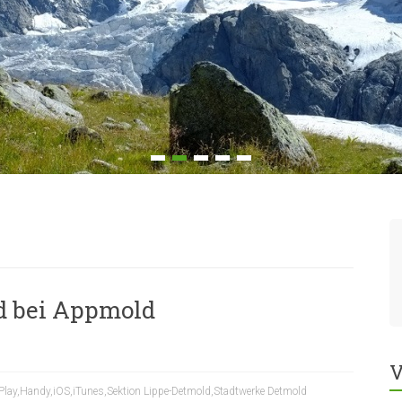
d bei Appmold
V
Play
,
Handy
,
iOS
,
iTunes
,
Sektion Lippe-Detmold
,
Stadtwerke Detmold