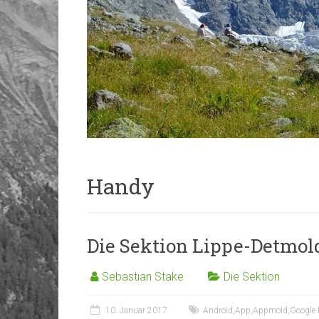
Handy
Die Sektion Lippe-Detmol
Sebastian Stake
Die Sektion
10. Januar 2017
Android
,
App
,
Appmold
,
Google 