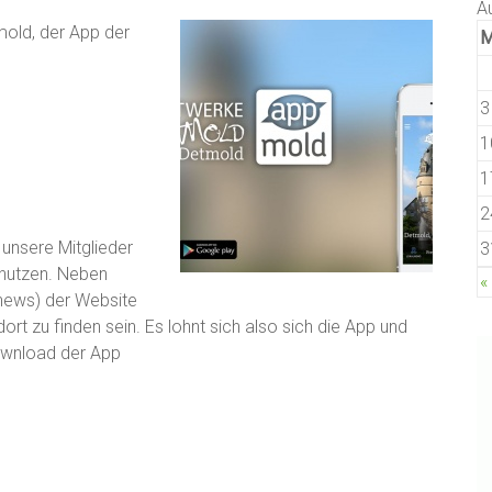
A
mold, der App der
3
1
1
2
unsere Mitglieder
3
nutzen. Neben
«
tnews) der Website
rt zu finden sein. Es lohnt sich also sich die App und
ownload der App