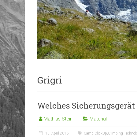
Grigri
Welches Sicherungsgerät s
Mathias Stein
Material
15. April 2016
Camp
,
ClickUp
,
Climbing Technol