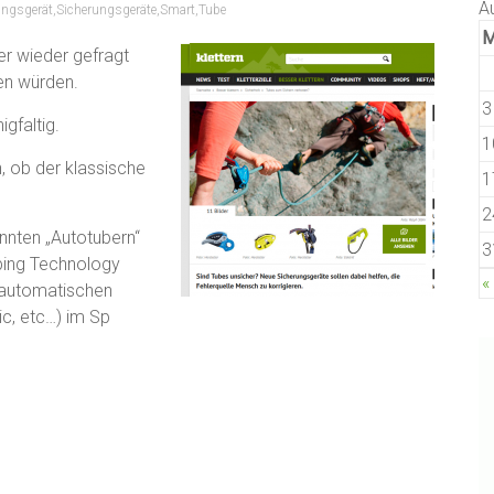
A
ungsgerät
,
Sicherungsgeräte
,
Smart
,
Tube
er wieder gefragt
en würden.
3
gfaltig.
1
n, ob der klassische
1
2
nnten „Autotubern“
3
bing Technology
«
lbautomatischen
ic, etc…) im Sp