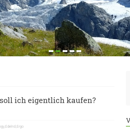
oll ich eigentlich kaufen?
V
ogy
,
Edelrid
,
Ergo