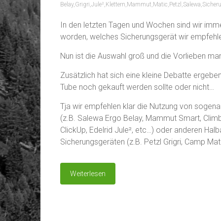
Belay
,
Grigri
,
Jule²
,
Klettern
,
Mammut
,
Matic
,
Petzl
,
Salewa
,
Sicher
In den letzten Tagen und Wochen sind wir imm
worden, welches Sicherungsgerät wir empfehl
Nun ist die Auswahl groß und die Vorlieben mani
Zusätzlich hat sich eine kleine Debatte ergebe
Tube noch gekauft werden sollte oder nicht…
Tja wir empfehlen klar die Nutzung von sogena
(z.B. Salewa Ergo Belay, Mammut Smart, Clim
ClickUp, Edelrid Jule², etc…) oder anderen Ha
Sicherungsgeräten (z.B. Petzl Grigri, Camp Mat
Weiterlesen