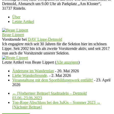
Detmold, Abmarsch um 9.00 Uhr ab Parkplatz „Am Kloster“,
31737 Rinteln.
Über
Letzte Artikel
Beate Lippert
Vorsitzende
bei
DAV Lippe-Detmold
Ich engagiere mich seit 30 Jahren für die Sektion hier im schönen
Lippe. Seit 2002 bin ich als zweite Vorsitzende aktiv, und seit 2017
nun auch die Vorsitzende unserer Sektion.
Letzte Artikel von Beate Lippert
(
Alle anzeigen
)
Änderung im Wanderplan
- 20. Mai 2026
Liebe Wanderfreunde,
- 2. Mai 2026
Veranstaltung mit dem Sportbildungswerk entfällt!
- 23. April
2026
← [Vorheriger Beitrag]
Stadtradeln – Detmold
03.06.-23.06.2023
Top-Rope Abschluss bei den JuKis – Sommer 2023
→
[Nächster Beitrag]