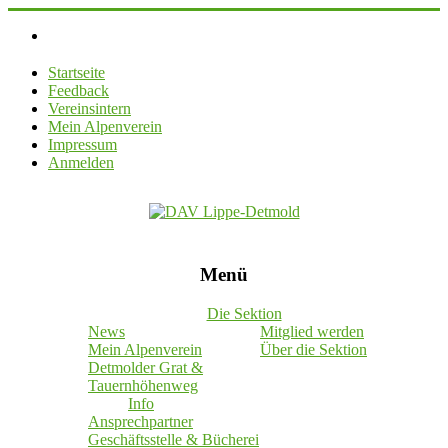
Startseite
Feedback
Vereinsintern
Mein Alpenverein
Impressum
Anmelden
DAV
Menü
Lippe-
Detmold
Die Sektion
News
Mitglied werden
Deutscher
Mein Alpenverein
Über die Sektion
Alpenverein
Detmolder Grat &
Sektion
Tauernhöhenweg
Lippe-
Info
Detmold
Ansprechpartner
e.V
Geschäftsstelle & Bücherei