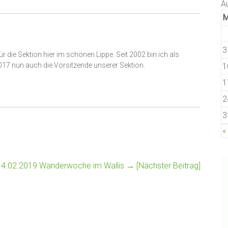
A
3
ür die Sektion hier im schönen Lippe. Seit 2002 bin ich als
2017 nun auch die Vorsitzende unserer Sektion.
1
1
2
3
«
14.02.2019 Wanderwoche im Wallis
→ [Nächster Beitrag]