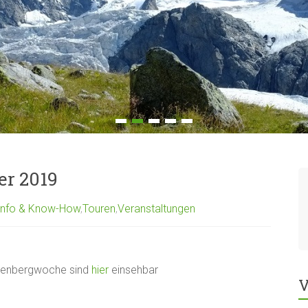
r 2019
Info & Know-How
,
Touren
,
Veranstaltungen
lienbergwoche sind
hier
einsehbar
V