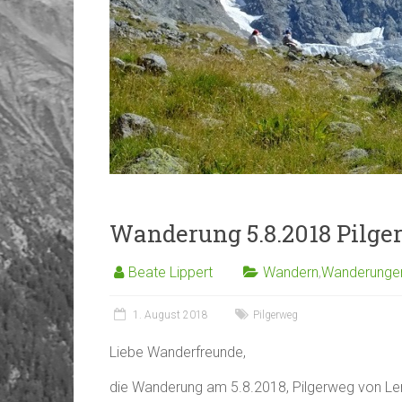
Wanderung 5.8.2018 Pilg
Beate Lippert
Wandern
,
Wanderunge
1. August 2018
Pilgerweg
Liebe Wanderfreunde,
die Wanderung am 5.8.2018, Pilgerweg von Lemg