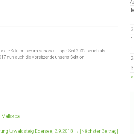
A
3
1
1
ür die Sektion hier im schönen Lippe. Seit 2002 bin ich als
2017 nun auch die Vorsitzende unserer Sektion.
2
3
«
 Mallorca
ung Urwaldsteig Edersee, 2.9.2018
→ [Nächster Beitrag]