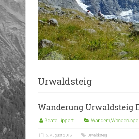
Urwaldsteig
Wanderung Urwaldsteig Ed
Beate Lippert
Wandern
,
Wanderunge
5. August 2018
Urwaldsteig