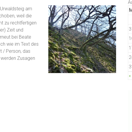
A
 Urwaldsteig am
hoben, weil die
ht zu rechtfertigen
3
r) Zeit und
rneut bei Beate
1
ich wie im Text des
1
t / Person, das
2
gt werden Zusagen
3
«