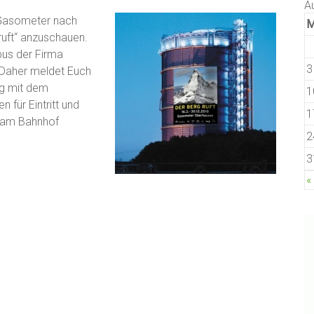
A
 Gasometer nach
ruft“ anzuschauen.
bus der Firma
3
 Daher meldet Euch
ng mit dem
1
für Eintritt und
1
r am Bahnhof
2
3
«