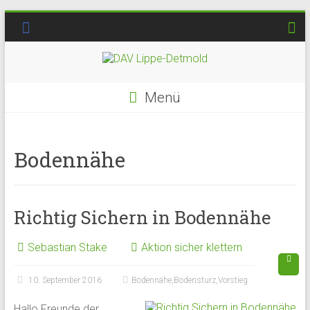
Menü
Bodennähe
Richtig Sichern in Bodennähe
Sebastian Stake
Aktion sicher klettern
10. September 2016
Bodennähe
,
Bodensturz
,
Vorstieg
Hallo Freunde der