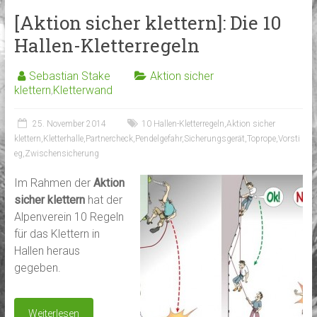
[Aktion sicher klettern]: Die 10
Hallen-Kletterregeln
Sebastian Stake
Aktion sicher
klettern
,
Kletterwand
25. November 2014
10 Hallen-Kletterregeln
,
Aktion sicher
klettern
,
Kletterhalle
,
Partnercheck
,
Pendelgefahr
,
Sicherungsgerät
,
Toprope
,
Vorsti
eg
,
Zwischensicherung
Im Rahmen der
Aktion
sicher klettern
hat der
Alpenverein 10 Regeln
für das Klettern in
Hallen heraus
gegeben.
Weiterlesen