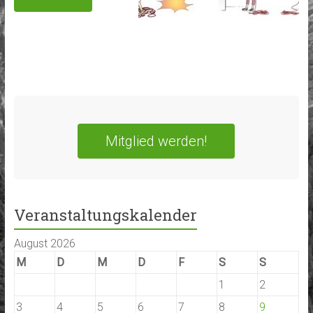
Mitglied werden!
Veranstaltungskalender
August 2026
M
D
M
D
F
S
S
1
2
3
4
5
6
7
8
9