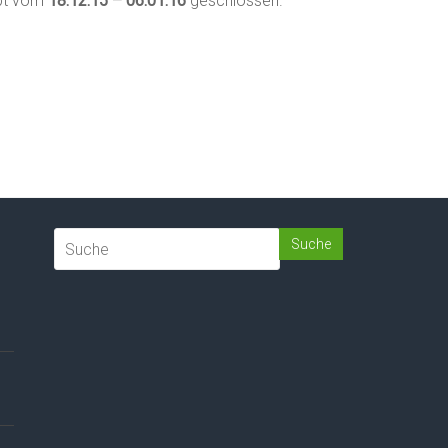
ibt vom
18.12.15 – 06.01.16
geschlossen.