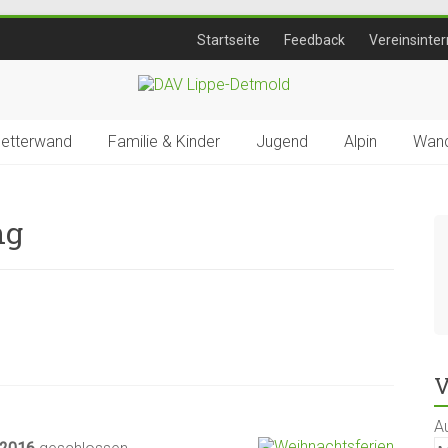
Startseite
Feedback
Vereinsinter
letterwand
Familie & Kinder
Jugend
Alpin
Wand
ng
V
A