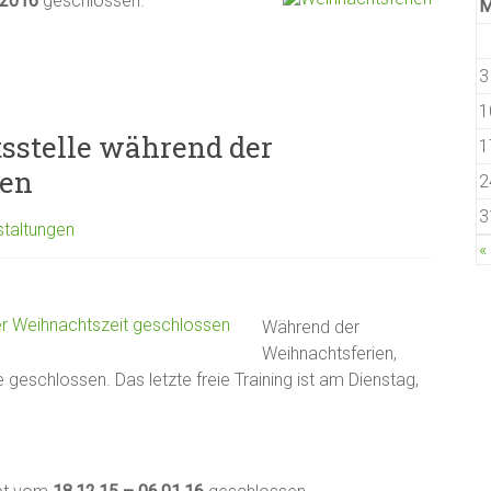
.2016
geschlossen.
3
1
sstelle während der
1
sen
2
3
staltungen
«
Während der
Weihnachtsferien,
lle geschlossen. Das letzte freie Training ist am Dienstag,