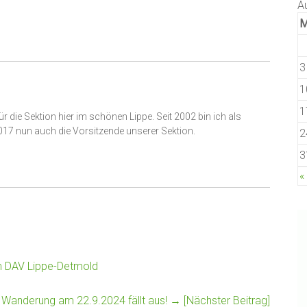
A
3
1
1
ür die Sektion hier im schönen Lippe. Seit 2002 bin ich als
2017 nun auch die Vorsitzende unserer Sektion.
2
3
«
DAV Lippe-Detmold
Wanderung am 22.9.2024 fällt aus!
→ [Nächster Beitrag]