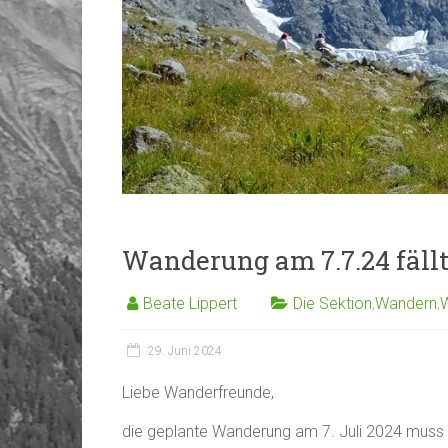
Wanderung am 7.7.24 fällt
Beate Lippert
Die Sektion
,
Wandern
,
29. Juni 2024
Liebe Wanderfreunde,
die geplante Wanderung am 7. Juli 2024 muss le