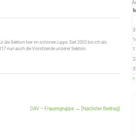
A
3
1
ür die Sektion hier im schönen Lippe. Seit 2002 bin ich als
2017 nun auch die Vorsitzende unserer Sektion.
1
2
3
«
DAV – Frauengruppe
→ [Nächster Beitrag]