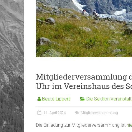
Mitgliederversammlung de
Uhr im Vereinshaus des S
Beate Lippert
Die Sektion
,
Veranstal
11. April 2024
Mitgliederversammlung
Die Einladung zur Mitgliederversammlung ist
hi