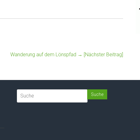
Wanderung auf dem Lönspfad
→ [Nächster Beitrag]