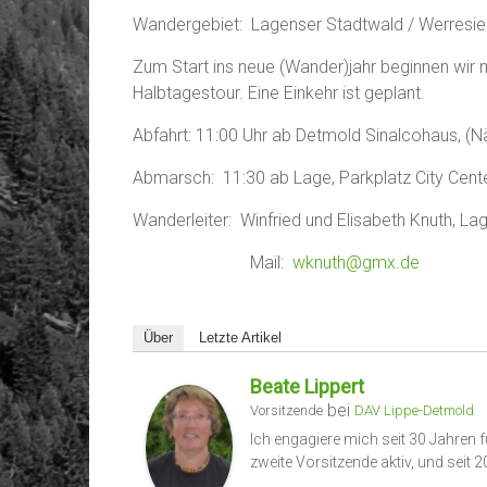
Wandergebiet: Lagenser Stadtwald / Werresie
Zum Start ins neue (Wander)jahr beginnen wir 
Halbtagestour. Eine Einkehr ist geplant.
Abfahrt: 11:00 Uhr ab Detmold Sinalcohaus, (
Abmarsch: 11:30 ab Lage, Parkplatz City Cen
Wanderleiter: Winfried und Elisabeth Knuth, La
Mail:
wknuth@gmx.de
Über
Letzte Artikel
Beate Lippert
bei
Vorsitzende
DAV Lippe-Detmold
Ich engagiere mich seit 30 Jahren f
zweite Vorsitzende aktiv, und seit 