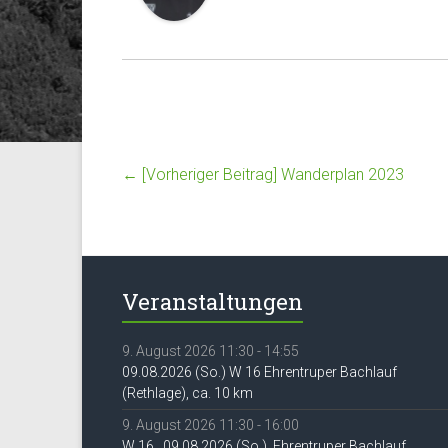
← [Vorheriger Beitrag]
Wanderplan 2023
Veranstaltungen
9. August 2026 11:30 - 14:55
09.08.2026 (So.) W 16 Ehrentruper Bachlauf
(Rethlage), ca. 10 km
9. August 2026 11:30 - 16:00
W 16 , 09.08.2026 (So.), Ehrentruper Bachlauf