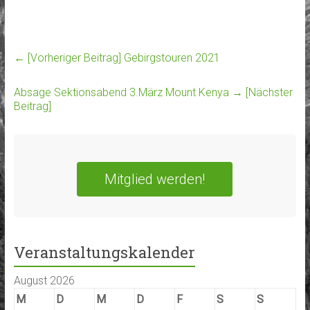
← [Vorheriger Beitrag]
Gebirgstouren 2021
Absage Sektionsabend 3.März Mount Kenya
→ [Nächster
Beitrag]
Mitglied werden!
Veranstaltungskalender
August 2026
M
D
M
D
F
S
S