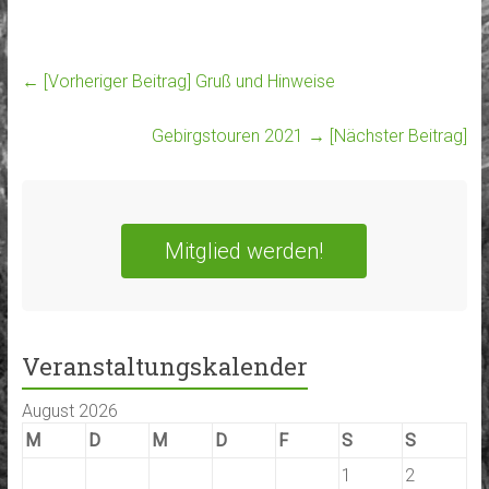
← [Vorheriger Beitrag]
Gruß und Hinweise
Gebirgstouren 2021
→ [Nächster Beitrag]
Mitglied werden!
Veranstaltungskalender
August 2026
M
D
M
D
F
S
S
1
2